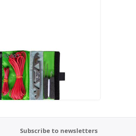
iTul
F 65.00 *
Subscribe to newsletters