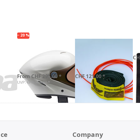
− 20 %
is
Icaro
Packhilfe
S
NeroHero
Beamer
CH
pearl white
3/light #170
From CHF 295.00 *
CHF 121.00 *
UVP:
CHF 369.00 *
ice
Company