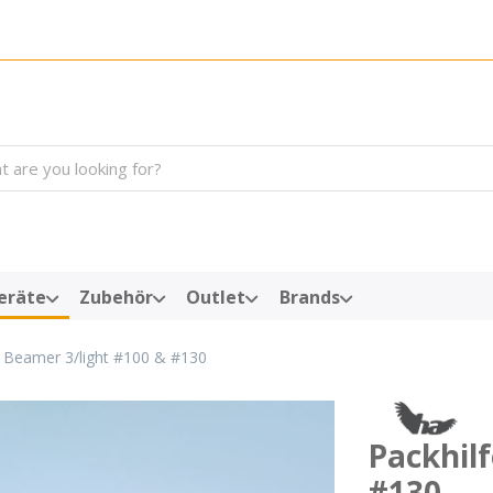
arch term. Results will appear automatically as you type. Press the
eräte
Zubehör
Outlet
Brands
e Beamer 3/light #100 & #130
Packhil
#130