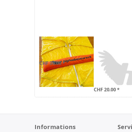
Retter
Packgumm
Packhilfe
- Set à 500
Stk. weiss,
CHF 36.00 *
100 Stk.
braun
CHF 20.00 *
Informations
Serv