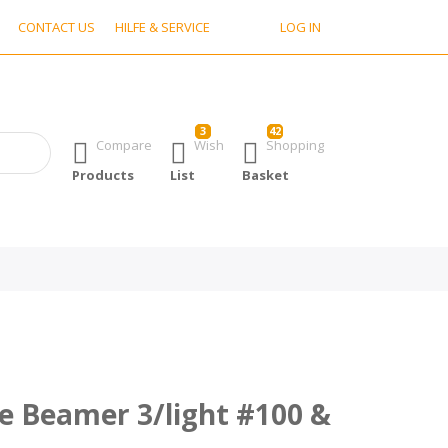
CONTACT US
HILFE & SERVICE
LOG IN
3
42
 Enter key to view all the results.
Compare
Wish
Shopping
Products
List
Basket
fe Beamer 3/light #100 &