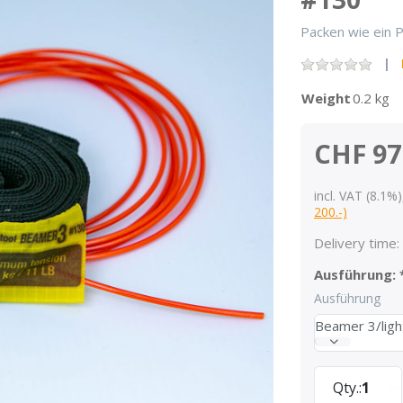
Packen wie ein P
Weight
0.2 kg
CHF 97
incl. VAT (8.1%)
200.-)
Delivery time:
Ausführung:
Ausführung
Beamer 3/lig
Qty.:
1