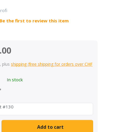
rofi
Be the first to review this item
.00
, plus
shipping (free shipping for orders over CHF
In stock
ht #130
Packhilfe Beamer 3/light #100 & #130 at CHF 97.00, quantity 1.
Add to cart