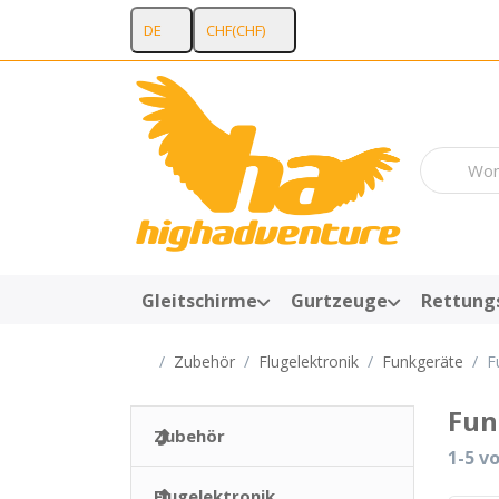
DE
CHF
(CHF)
Geben Sie 
Gleitschirme
Gurtzeuge
Rettung
Startseite
Zubehör
Flugelektronik
Funkgeräte
F
Fun
Zubehör
Suche
1-5
v
Flugelektronik