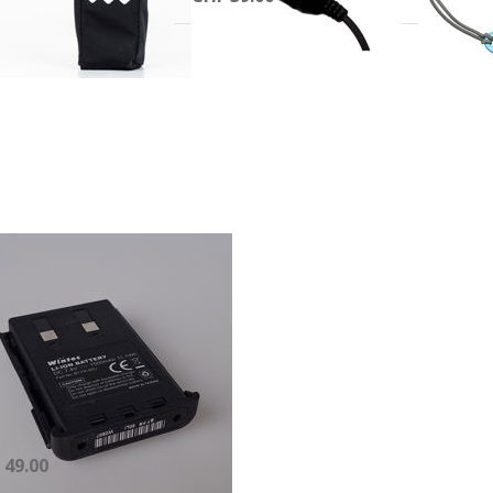
ücken
 ENTER
r mehr
tionen
zu
atzakku
 Wintec
-4502+
500mAh
satzakku
r Wintec LP-
02+
500mAh
 Lager, Lieferzeit 1-2 Werktage
 49.00