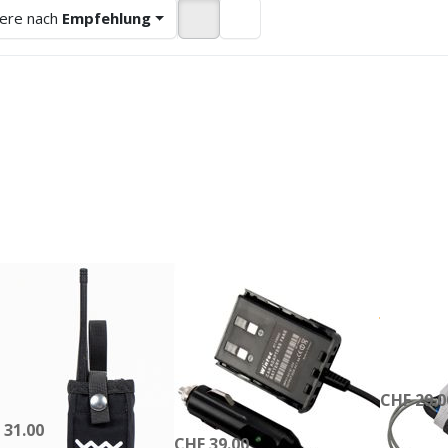
iere nach
Empfehlung
ücken Sie
Drücken
Drücken 
NTER für
Sie
ENTER f
mehr
ENTER
mehr
tionen zu
für mehr
Optionen
dy Valley
Optionen
Funkhalte
khalterung
zu
Wintec
BT-FR-80-
C CAR
Adapter
Wintec BT-FR-
Y VALLEY
KORTEL DE
ody Valley
Funk
80-C CAR
nkhalterung
Passend fü
Adapter
end für dein PMR Funk
Auf Lager, L
CHF 29.0
 Lager, Lieferzeit 1-2 Werktage
Auf Lager, Lieferzeit 1-2 Werktage
 31.00
CHF 39.00