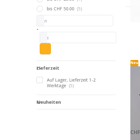
bis CHF 50.00
Dr
Preisspanne
von
Sie
fü
-
Op
bis
Ers
für
LP
1.
Neu
Lieferzeit
Lieferzeit
Er
Auf Lager, Lieferzeit 1-2
fü
Werktage
45
Neuheiten
1.
Neuheiten
Auf
CHF