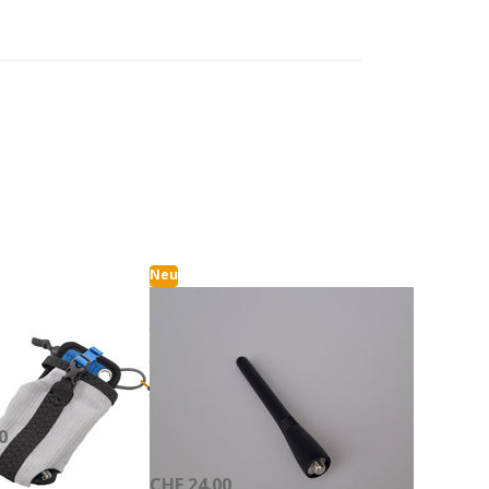
Sie
Drücken Sie
ür
ENTER für
mehr
 zu
Optionen zu
rung
Ersatzantenne
für Wintec LP-
4502+
Neu
Ersatzantenne
SIGN
halterung
für Wintec LP-
r alle Gurtzeuge
4502+
ieferzeit 1-2 Werktage
0
Auf Lager, Lieferzeit 1-2 Werktage
CHF 24.00