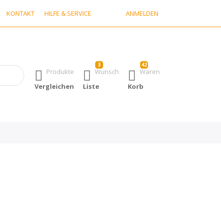
KONTAKT
HILFE & SERVICE
ANMELDEN
3
42
h erste Ergebnisse. Drücken Sie die Eingabetaste, um alle Ergebn
Produkte
Wunsch
Waren
Vergleichen
Liste
Korb