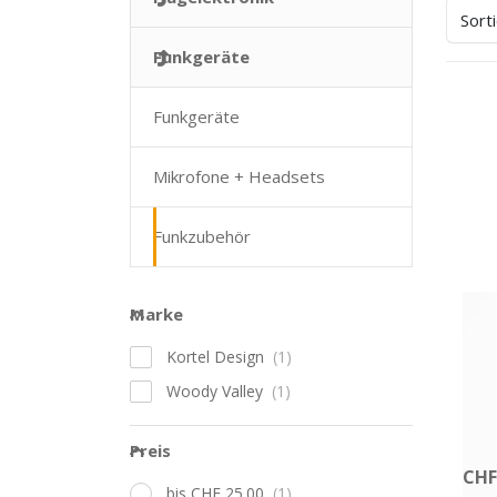
Sort
Funkgeräte
Funkgeräte
Dr
E
Op
Mikrofone + Headsets
Woo
Fun
Funkzubehör
Marke
Marke
WOOD
Wo
Kortel Design
Fu
Woody Valley
Pass
Preis
Auf
Preis
CHF
bis CHF 25.00